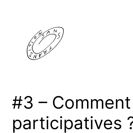
Aller
au
contenu
#3 – Comment 
participatives 